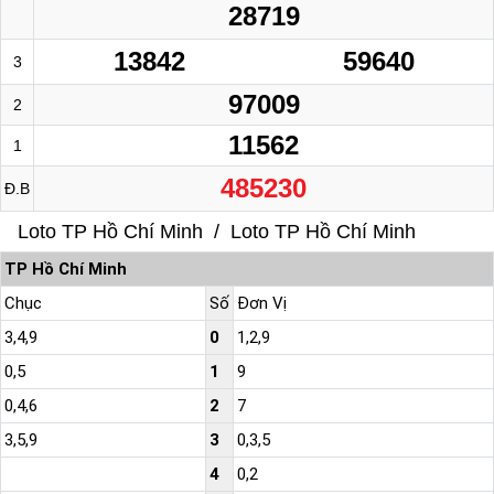
28719
13842
59640
3
97009
2
11562
1
485230
Đ.B
Loto TP Hồ Chí Minh
/
Loto TP Hồ Chí Minh
TP Hồ Chí Minh
Chục
Số
Đơn Vị
3,4,9
0
1,2,9
0,5
1
9
0,4,6
2
7
3,5,9
3
0,3,5
4
0,2