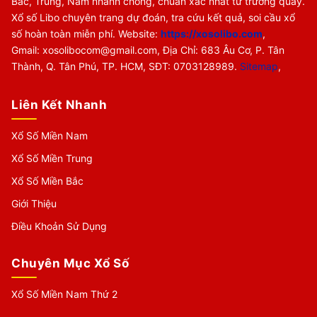
Bắc, Trung, Nam nhanh chóng, chuẩn xác nhất từ trường quay.
Xổ số Libo chuyên trang dự đoán, tra cứu kết quả, soi cầu xổ
số hoàn toàn miễn phí. Website:
https://xosolibo.com
,
Gmail: xosolibocom@gmail.com, Địa Chỉ: 683 Âu Cơ, P. Tân
Thành, Q. Tân Phú, TP. HCM, SĐT: 0703128989.
Sitemap
,
Liên Kết Nhanh
Xổ Số Miền Nam
Xổ Số Miền Trung
Xổ Số Miền Bắc
Giới Thiệu
Điều Khoản Sử Dụng
Chuyên Mục Xổ Số
Xổ Số Miền Nam Thứ 2