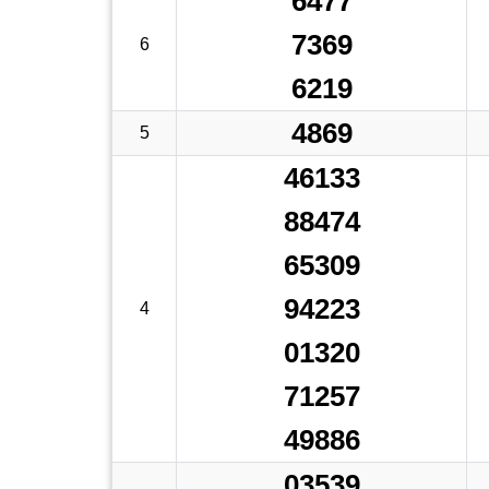
6477
7369
6
6219
4869
5
46133
88474
65309
94223
4
01320
71257
49886
03539