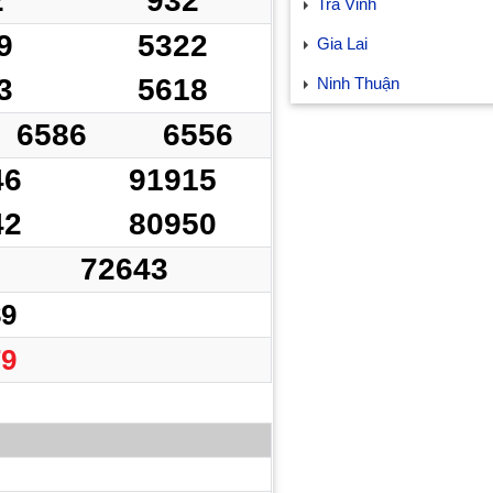
2
932
Trà Vinh
9
5322
Gia Lai
3
5618
Ninh Thuận
6586
6556
46
91915
42
80950
72643
89
79