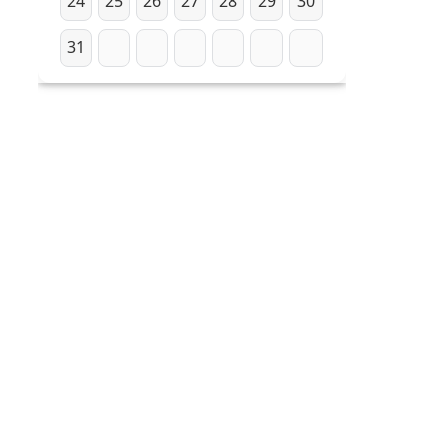
24
25
26
27
28
29
30
31