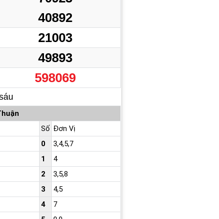
40892
21003
49893
598069
 sáu
Thuận
Số
Đơn Vị
0
3,4,5,7
1
4
2
3,5,8
3
4,5
4
7