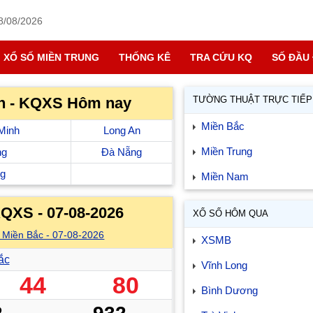
08/08/2026
XỔ SỐ MIỀN TRUNG
THỐNG KÊ
TRA CỨU KQ
SỐ ĐẦU
iền - KQXS Hôm nay
TƯỜNG THUẬT TRỰC TIẾP
Miền Bắc
Minh
Long An
Miền Trung
ng
Đà Nẵng
g
Miền Nam
KQXS - 07-08-2026
XỔ SỐ HÔM QUA
 Miền Bắc - 07-08-2026
XSMB
ắc
Vĩnh Long
44
80
Bình Dương