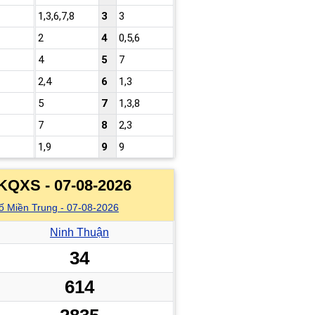
1,3,6,7,8
3
3
2
4
0,5,6
4
5
7
2,4
6
1,3
5
7
1,3,8
7
8
2,3
1,9
9
9
 KQXS - 07-08-2026
ố Miền Trung - 07-08-2026
Ninh Thuận
34
614