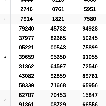
2746
0761
5951
7914
1821
7580
5
79240
45732
94928
37977
82665
50245
05221
00543
75899
39659
95650
61055
4
31362
64597
72540
43082
92859
89781
58339
71668
65956
62787
70453
15847
3
91361
08729
66556