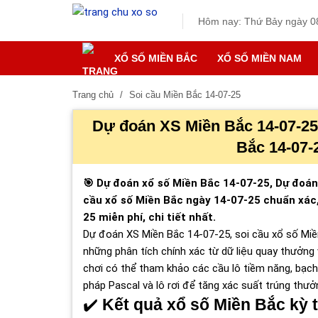
Hôm nay: Thứ Bảy ngày 
XỔ SỐ MIỀN BẮC
XỔ SỐ MIỀN NAM
Trang chủ
Soi cầu Miền Bắc 14-07-25
Dự đoán XS Miền Bắc 14-07-25
Bắc 14-07-
🎯 Dự đoán xổ số Miền Bắc 14-07-25, Dự đoán
cầu xổ số Miền Bắc ngày 14-07-25 chuẩn xác
25 miễn phí, chi tiết nhất.
Dự đoán XS Miền Bắc 14-07-25, soi cầu xổ số Mi
những phân tích chính xác từ dữ liệu quay thưởng
chơi có thể tham khảo các cầu lô tiềm năng, bạch
pháp Pascal và lô rơi để tăng xác suất trúng thưở
✔️
Kết quả xổ số Miền Bắc kỳ 