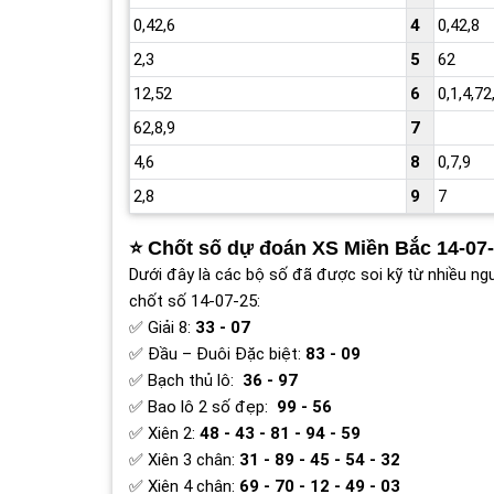
0,42,6
4
0,42,8
2,3
5
62
12,52
6
0,1,4,72
62,8,9
7
4,6
8
0,7,9
2,8
9
7
⭐ Chốt số dự đoán XS Miền Bắc 14-07
Dưới đây là các bộ số đã được soi kỹ từ nhiều ng
chốt số 14-07-25:
✅ Giải 8:
33 - 07
✅ Đầu – Đuôi Đặc biệt:
83 - 09
✅ Bạch thủ lô:
36 - 97
✅ Bao lô 2 số đẹp:
99 - 56
✅ Xiên 2:
48 - 43 - 81 - 94 - 59
✅ Xiên 3 chân:
31 - 89 - 45 - 54 - 32
✅ Xiên 4 chân:
69 - 70 - 12 - 49 - 03