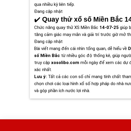
qua nhiều kỳ liên tiếp.
Đang cập nhật
✔️
Quay thử xổ số Miền Bắc 14
Chức năng quay thử XS Miền Bắc
14-07-25
giúp 
tăng cảm giác may mắn và giải trí trước giờ mở t
Đang cập nhật
Bài viết mang đến cái nhìn tổng quan, dễ hiểu về
D
số Miền Bắc
từ nhiều góc độ thống kê, giúp ngườ
truy cập
xosolibo.com
mỗi ngày để xem các dự đ
xác nhất.
Lưu ý:
Tất cả các con số chỉ mang tính chất tham
chọn chơi các loại hình xổ số hợp pháp do nhà nướ
và góp phần ích nước lợi nhà.