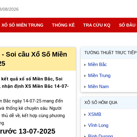
08/08/2026
XỔ SỐ MIỀN TRUNG
THỐNG KÊ
TRA CỨU KQ
SỐ ĐẦU
 - Soi cầu Xổ Số Miền
TƯỜNG THUẬT TRỰC TIẾP
25
Miền Bắc
Miền Trung
 kết quả xổ số Miền Bắc, Soi
, nhận định XS Miền Bắc 14-07-
Miền Nam
ền Bắc ngày 14-07-25 mang đến
XỔ SỐ HÔM QUA
 và thống kê chuyên sâu. Người
XSMB
 thủ dễ về, kết hợp cùng phương
ng.
Vĩnh Long
trước 13-07-2025
Bình Dương