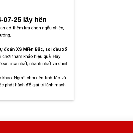
-07-25 lấy hên
bạn có thêm lựa chọn ngẫu nhiên,
hưởng.
ự đoán XS Miền Bắc, soi cầu xổ
i chơi tham khảo hiệu quả. Hãy
oán mới nhất, nhanh nhất và chính
 khảo. Người chơi nên tỉnh táo và
c phát hành để giải trí lành mạnh