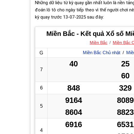
Những dữ liệu từ kỳ quay gần nhất luôn là nền tả
đoán lô tô cho ngày tiếp theo vì thế người chơi n
kỳ quay trước 13-07-2025 sau đây:
Miền Bắc - Kết quả Xổ số Mi
Miền Bắc
Miền Bắc 
Miền Bắc Chủ nhật
/
Miề
G
40
25
7
60
848
329
6
9164
8089
5
8604
8823
6916
6531
4