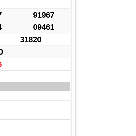
7
91967
4
09461
31820
0
6