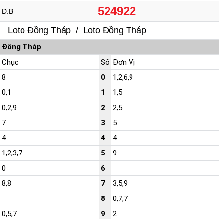
524922
Đ.B
Loto Đồng Tháp
/
Loto Đồng Tháp
Đồng Tháp
Chục
Số
Đơn Vị
8
0
1,2,6,9
0,1
1
1,5
0,2,9
2
2,5
7
3
5
4
4
4
1,2,3,7
5
9
0
6
8,8
7
3,5,9
8
0,7,7
0,5,7
9
2