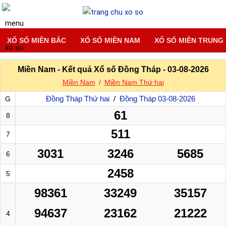
XỔ SỐ MIỀN BẮC
XỔ SỐ MIỀN NAM
XỔ SỐ MIỀN TRUNG
Miền Nam - Kết quả Xổ số Đồng Tháp - 03-08-2026
Miền Nam
Miền Nam Thứ hai
Đồng Tháp Thứ hai
/
Đồng Tháp 03-08-2026
G
61
8
511
7
3031
3246
5685
6
2458
5
98361
33249
35157
94637
23162
21222
4