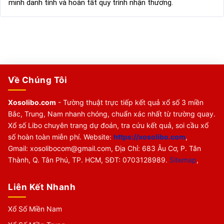
minh danh tính và hoàn tất quy trình nhận thưởng.
Về Chúng Tôi
Xosolibo.com
- Tường thuật trực tiếp kết quả xổ số 3 miền
Bắc, Trung, Nam nhanh chóng, chuẩn xác nhất từ trường quay.
Xổ số Libo chuyên trang dự đoán, tra cứu kết quả, soi cầu xổ
số hoàn toàn miễn phí. Website:
https://xosolibo.com
,
Gmail: xosolibocom@gmail.com, Địa Chỉ: 683 Âu Cơ, P. Tân
Thành, Q. Tân Phú, TP. HCM, SĐT: 0703128989.
Sitemap
,
Liên Kết Nhanh
Xổ Số Miền Nam