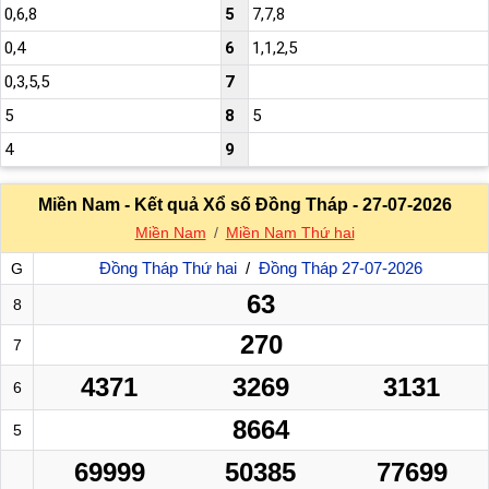
0,6,8
5
7,7,8
0,4
6
1,1,2,5
0,3,5,5
7
5
8
5
4
9
Miền Nam - Kết quả Xổ số Đồng Tháp - 27-07-2026
Miền Nam
Miền Nam Thứ hai
Đồng Tháp Thứ hai
/
Đồng Tháp 27-07-2026
G
63
8
270
7
4371
3269
3131
6
8664
5
69999
50385
77699