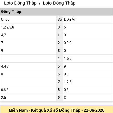
Loto Đồng Tháp
/
Loto Đồng Tháp
Đồng Tháp
Chục
Số
Đơn Vị
1,2,2,3,8
0
6
4,7
1
0
7
2
0,0,9
9
3
0
4
1,5,5
4,4,7
5
9
0
6
8,8
7
1,2,5
6,6,8
8
0,8
2,5
9
3
Miền Nam - Kết quả Xổ số Đồng Tháp - 22-06-2026