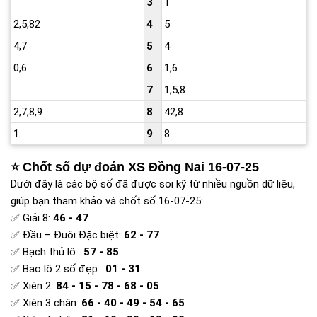
3
1
2,5,82
4
5
4,7
5
4
0,6
6
1,6
7
1,5,8
2,7,8,9
8
42,8
1
9
8
⭐ Chốt số dự đoán XS Đồng Nai 16-07-25
Dưới đây là các bộ số đã được soi kỹ từ nhiều nguồn dữ liệu,
giúp bạn tham khảo và chốt số 16-07-25:
✅ Giải 8:
46 - 47
✅ Đầu – Đuôi Đặc biệt:
62 - 77
✅ Bạch thủ lô:
57 - 85
✅ Bao lô 2 số đẹp:
01 - 31
✅ Xiên 2:
84 - 15 - 78 - 68 - 05
✅ Xiên 3 chân:
66 - 40 - 49 - 54 - 65