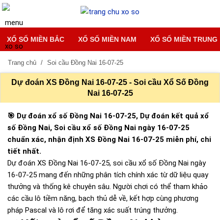
XỔ SỐ MIỀN BẮC
XỔ SỐ MIỀN NAM
XỔ SỐ MIỀN TRUNG
Trang chủ
Soi cầu Đồng Nai 16-07-25
Dự đoán XS Đồng Nai 16-07-25 - Soi cầu Xổ Số Đồng
Nai 16-07-25
🎯 Dự đoán xổ số Đồng Nai 16-07-25, Dự đoán kết quả xổ
số Đồng Nai, Soi cầu xổ số Đồng Nai ngày 16-07-25
chuẩn xác, nhận định XS Đồng Nai 16-07-25 miễn phí, chi
tiết nhất.
Dự đoán XS Đồng Nai 16-07-25, soi cầu xổ số Đồng Nai ngày
16-07-25 mang đến những phân tích chính xác từ dữ liệu quay
thưởng và thống kê chuyên sâu. Người chơi có thể tham khảo
các cầu lô tiềm năng, bạch thủ dễ về, kết hợp cùng phương
pháp Pascal và lô rơi để tăng xác suất trúng thưởng.