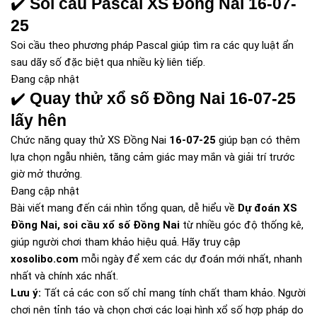
✔️
Soi cầu Pascal XS Đồng Nai 16-07-
25
Soi cầu theo phương pháp Pascal giúp tìm ra các quy luật ẩn
sau dãy số đặc biệt qua nhiều kỳ liên tiếp.
Đang cập nhật
✔️
Quay thử xổ số Đồng Nai 16-07-25
lấy hên
Chức năng quay thử XS Đồng Nai
16-07-25
giúp bạn có thêm
lựa chọn ngẫu nhiên, tăng cảm giác may mắn và giải trí trước
giờ mở thưởng.
Đang cập nhật
Bài viết mang đến cái nhìn tổng quan, dễ hiểu về
Dự đoán XS
Đồng Nai, soi cầu xổ số Đồng Nai
từ nhiều góc độ thống kê,
giúp người chơi tham khảo hiệu quả. Hãy truy cập
xosolibo.com
mỗi ngày để xem các dự đoán mới nhất, nhanh
nhất và chính xác nhất.
Lưu ý:
Tất cả các con số chỉ mang tính chất tham khảo. Người
chơi nên tỉnh táo và chọn chơi các loại hình xổ số hợp pháp do