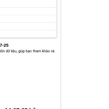
7-25
uồn dữ liệu, giúp bạn tham khảo và