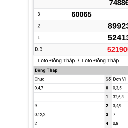
7488
60065
3
8992
2
5241
1
52190
Đ.B
Loto Đồng Tháp
/
Loto Đồng Tháp
Đồng Tháp
Chục
Số
Đơn Vị
0,4,7
0
0,3,5
1
32,6,8
9
2
3,4,9
0,12,2
3
7
2
4
0,8