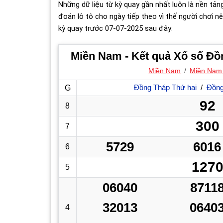
Những dữ liệu từ kỳ quay gần nhất luôn là nền tả
đoán lô tô cho ngày tiếp theo vì thế người chơi 
kỳ quay trước 07-07-2025 sau đây:
Miền Nam - Kết quả Xổ số Đồ
Miền Nam
Miền Nam 
Đồng Tháp Thứ hai
/
Đồng
G
92
8
300
7
5729
6016
6
127
5
06040
8711
32013
0640
4