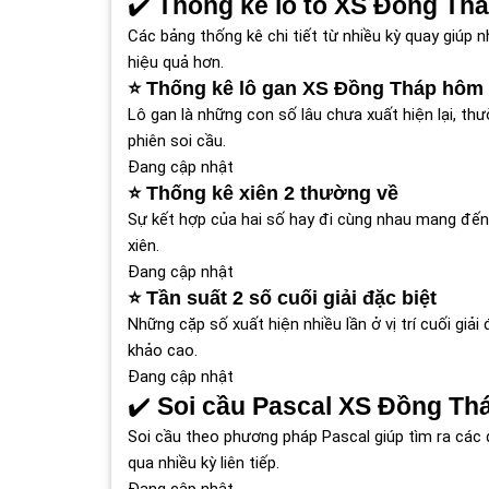
✔️
Thống kê lô tô XS Đồng Thá
Các bảng thống kê chi tiết từ nhiều kỳ quay giúp n
hiệu quả hơn.
⭐ Thống kê lô gan XS Đồng Tháp hôm
Lô gan là những con số lâu chưa xuất hiện lại, th
phiên soi cầu.
Đang cập nhật
⭐ Thống kê xiên 2 thường về
Sự kết hợp của hai số hay đi cùng nhau mang đến 
xiên.
Đang cập nhật
⭐ Tần suất 2 số cuối giải đặc biệt
Những cặp số xuất hiện nhiều lần ở vị trí cuối giải
khảo cao.
Đang cập nhật
✔️
Soi cầu Pascal XS Đồng Thá
Soi cầu theo phương pháp Pascal giúp tìm ra các 
qua nhiều kỳ liên tiếp.