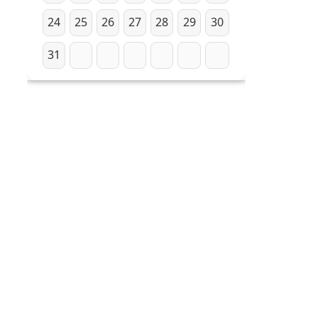
24
25
26
27
28
29
30
31