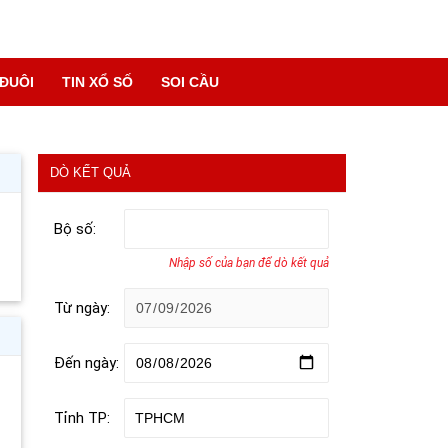
 ĐUÔI
TIN XỔ SỐ
SOI CẦU
DÒ KẾT QUẢ
Bộ số:
Nhập số của bạn để dò kết quả
Từ ngày:
Đến ngày:
Tỉnh TP: