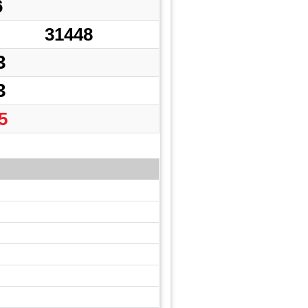
6
31448
3
3
5