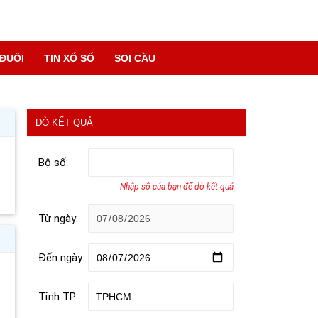
 ĐUÔI
TIN XỔ SỐ
SOI CẦU
DÒ KẾT QUẢ
Bộ số:
Nhập số của bạn để dò kết quả
Từ ngày:
Đến ngày:
Tỉnh TP: