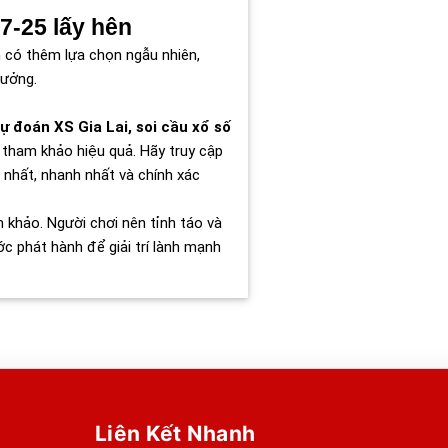
7-25 lấy hên
n có thêm lựa chọn ngẫu nhiên,
hưởng.
ự đoán XS Gia Lai, soi cầu xổ số
 tham khảo hiệu quả. Hãy truy cập
nhất, nhanh nhất và chính xác
 khảo. Người chơi nên tỉnh táo và
c phát hành để giải trí lành mạnh
Liên Kết Nhanh