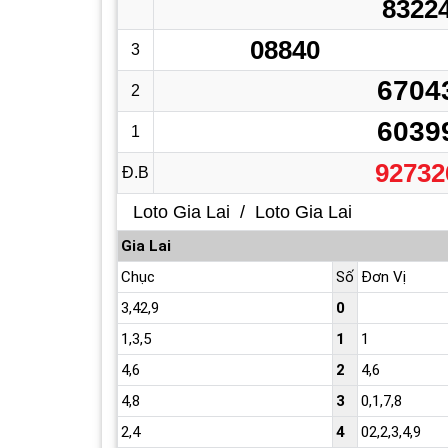
8322
08840
3
6704
2
6039
1
92732
Đ.B
Loto Gia Lai
/
Loto Gia Lai
Gia Lai
Chục
Số
Đơn Vị
3,42,9
0
1,3,5
1
1
4,6
2
4,6
4,8
3
0,1,7,8
2,4
4
02,2,3,4,9