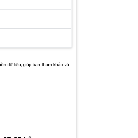
5
uồn dữ liệu, giúp bạn tham khảo và