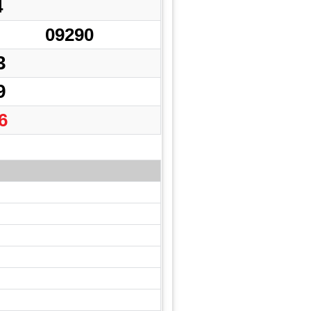
4
09290
3
9
6