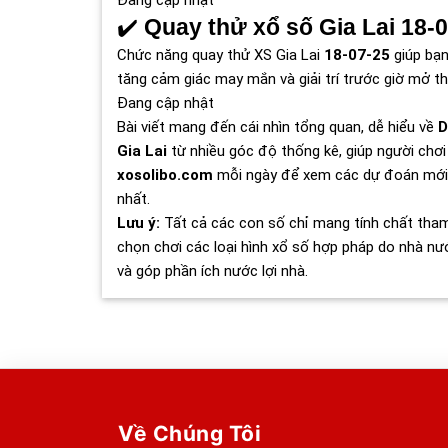
Đang cập nhật
✔️
Quay thử xổ số Gia Lai 18-0
Chức năng quay thử XS Gia Lai
18-07-25
giúp bạ
tăng cảm giác may mắn và giải trí trước giờ mở t
Đang cập nhật
Bài viết mang đến cái nhìn tổng quan, dễ hiểu về
D
Gia Lai
từ nhiều góc độ thống kê, giúp người chơi
xosolibo.com
mỗi ngày để xem các dự đoán mới 
nhất.
Lưu ý:
Tất cả các con số chỉ mang tính chất tham
chọn chơi các loại hình xổ số hợp pháp do nhà nướ
và góp phần ích nước lợi nhà.
Về Chúng Tôi