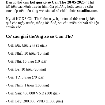
Bạn có thể xem
kết quả xổ số Cần Thơ 28-05-2025
( Thứ
tư) trên các kênh truyền hình địa phương hoặc xem tra cứu
trực tiếp trên nền tảng website xổ số chính thức
xosolibo.com
.
Ngoài KQXS Cần Thơ hôm nay, bạn còn có thể xem lại kết
quả các ngày trước, thống kê lô tô, soi cầu miễn phí với dữ liệu
chuẩn xác.
Cơ cấu giải thưởng xổ số Cần Thơ
- Giải Đặc biệt: 2 tỷ (1 giải)
- Giải Nhất: 30 triệu (10 giải)
- Giải Nhì: 15 triệu (10 giải)
- Giải Ba: 10 triệu (20 giải)
- Giải Tư: 3 triệu (70 giải)
- Giải Năm: 1 triệu (100 giải)
- Giải Sáu: 400.000 VNĐ (300 giải)
- Giải Bảy: 200.000 VNĐ (1.000 giải)