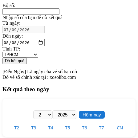
Bộ số:
Nhập số của bạn để dò kết quả
Từ ngày:
Đến ngày:
Tỉnh TP:
Dò kết quả
[Đến Ngày] Là ngày của vé số bạn dò
Dò vé số chính xác tại : xosolibo.com
Kết quả theo ngày
Hôm nay
T2
T3
T4
T5
T6
T7
CN