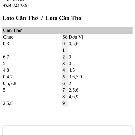
Đ.B
741386
Loto Cần Thơ
/
Loto Cần Thơ
Cần Thơ
Chục
Số
Đơn Vị
0,3
0
0,5,6
1
6,7
2
9
5
3
0
4,8
4
4,5
0,4,7
5
3,6,7,9
0,5,7,8
6
2
5
7
2,5,6
8
4,6,9
2,5,8
9