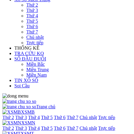
Thứ 2
Thứ 3
Thứ 4
Thứ 5
Thứ 6
Thứ 7
Chủ nhật
Trực tiếp
THỐNG KÊ
TRA CỨU KQ
SỐ ĐẦU ĐUÔI
Miền Bắc
Miền Trung
Miền Nam
TIN XỔ SỐ
Soi Cầu
Trang chủ
XSMB
Thứ 2
Thứ 3
Thứ 4
Thứ 5
Thứ 6
Thứ 7
Chủ nhật
Trực tiếp
XSMN
Thứ 2
Thứ 3
Thứ 4
Thứ 5
Thứ 6
Thứ 7
Chủ nhật
Trực tiếp
XSMT