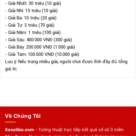
- Giải Nhất: 30 triệu (10 giải)
- Giải Nhì: 15 triệu (10 giải)
- Giải Ba: 10 triệu (20 giải)
- Giải Tư: 3 triệu (70 giải)
- Giải Năm: 1 triệu (100 giải)
- Giải Sáu: 400.000 VNĐ (300 giải)
- Giải Bảy: 200.000 VNĐ (1.000 giải)
- Giải Tám: 100.000 VNĐ (10.000 giải)
Lưu ý: Nếu trúng nhiều giải, người chơi được lĩnh đầy đủ tổng
giá trị.
Về Chúng Tôi
Xosolibo.com
- Tường thuật trực tiếp kết quả xổ số 3 miền