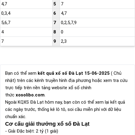
4,7
5
7
0,3,4
6
4,7
5,6,7
7
0,2,5,7,9
4
8
0
7
9
2,3
Bạn có thể xem
kết quả xổ số Đà Lạt 15-06-2025
( Chủ
nhật) trên các kênh truyền hình địa phương hoặc xem tra cứu
trực tiếp trên nền tảng website xổ số chính
thức
xosolibo.com
.
Ngoài KQXS Đà Lạt hôm nay, bạn còn có thể xem lại kết quả
các ngày trước, thống kê lô tô, soi cầu miễn phí với dữ liệu
chuẩn xác.
Cơ cấu giải thưởng xổ số Đà Lạt
- Giải Đặc biệt: 2 tỷ (1 giải)