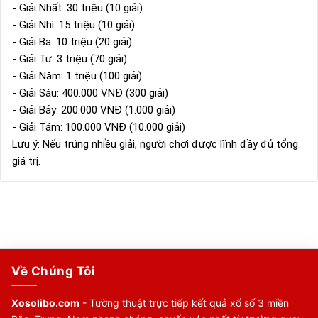
- Giải Nhất: 30 triệu (10 giải)
- Giải Nhì: 15 triệu (10 giải)
- Giải Ba: 10 triệu (20 giải)
- Giải Tư: 3 triệu (70 giải)
- Giải Năm: 1 triệu (100 giải)
- Giải Sáu: 400.000 VNĐ (300 giải)
- Giải Bảy: 200.000 VNĐ (1.000 giải)
- Giải Tám: 100.000 VNĐ (10.000 giải)
Lưu ý: Nếu trúng nhiều giải, người chơi được lĩnh đầy đủ tổng
giá trị.
Về Chúng Tôi
Xosolibo.com
- Tường thuật trực tiếp kết quả xổ số 3 miền