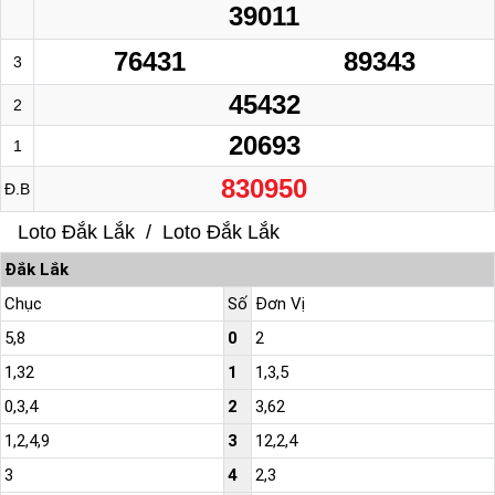
39011
76431
89343
3
45432
2
20693
1
830950
Đ.B
Loto Đắk Lắk
/
Loto Đắk Lắk
Đắk Lắk
Chục
Số
Đơn Vị
5,8
0
2
1,32
1
1,3,5
0,3,4
2
3,62
1,2,4,9
3
12,2,4
3
4
2,3