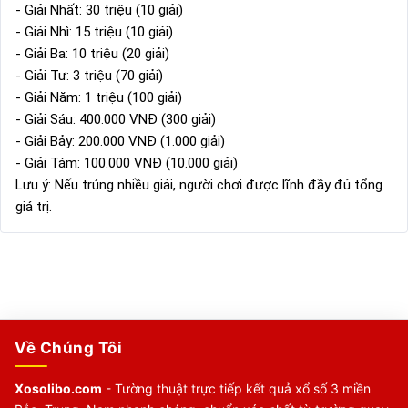
- Giải Nhất: 30 triệu (10 giải)
- Giải Nhì: 15 triệu (10 giải)
- Giải Ba: 10 triệu (20 giải)
- Giải Tư: 3 triệu (70 giải)
- Giải Năm: 1 triệu (100 giải)
- Giải Sáu: 400.000 VNĐ (300 giải)
- Giải Bảy: 200.000 VNĐ (1.000 giải)
- Giải Tám: 100.000 VNĐ (10.000 giải)
Lưu ý: Nếu trúng nhiều giải, người chơi được lĩnh đầy đủ tổng
giá trị.
Về Chúng Tôi
Xosolibo.com
- Tường thuật trực tiếp kết quả xổ số 3 miền