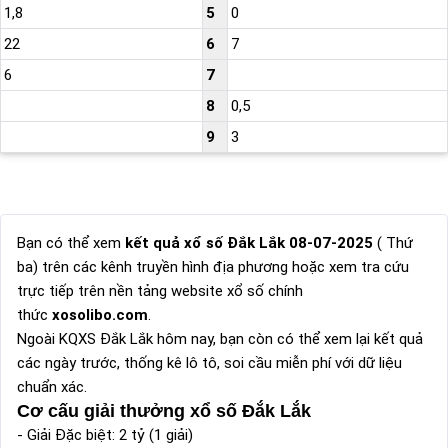
1,8
5
0
22
6
7
6
7
8
0,5
9
3
Bạn có thể xem
kết quả xổ số Đắk Lắk 08-07-2025
( Thứ
ba) trên các kênh truyền hình địa phương hoặc xem tra cứu
trực tiếp trên nền tảng website xổ số chính
thức
xosolibo.com
.
Ngoài KQXS Đắk Lắk hôm nay, bạn còn có thể xem lại kết quả
các ngày trước, thống kê lô tô, soi cầu miễn phí với dữ liệu
chuẩn xác.
Cơ cấu giải thưởng xổ số Đắk Lắk
- Giải Đặc biệt: 2 tỷ (1 giải)