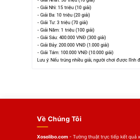
- Giải Nhất: 30 triệu (10 giải)
- Giải Nhì: 15 triệu (10 giải)
- Giải Ba: 10 triệu (20 giải)
- Giải Tư: 3 triệu (70 giải)
- Giải Năm: 1 triệu (100 giải)
- Giải Sáu: 400.000 VNĐ (300 giải)
- Giải Bảy: 200.000 VNĐ (1.000 giải)
- Giải Tám: 100.000 VNĐ (10.000 giải)
Lưu ý: Nếu trúng nhiều giải, người chơi được lĩnh đ
Về Chúng Tôi
Xosolibo.com
- Tường thuật trực tiếp kết quả 