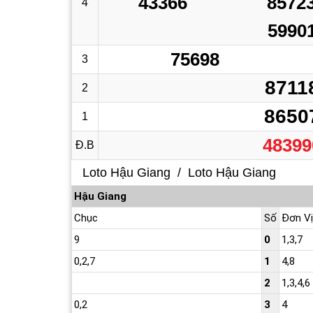
43366
8572
4
5990
75698
3
8711
2
8650
1
48399
Đ.B
Loto Hậu Giang
/
Loto Hậu Giang
Hậu Giang
Chục
Số
Đơn Vị
9
0
1,3,7
0,2,7
1
4,8
2
1,3,4,6
0,2
3
4