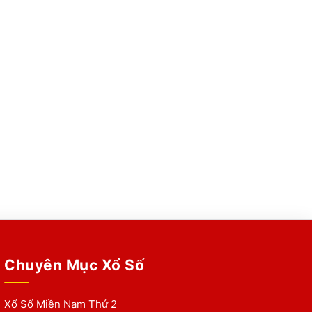
Chuyên Mục Xổ Số
Xổ Số Miền Nam Thứ 2