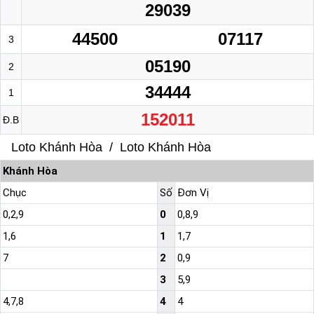
29039
44500
07117
3
05190
2
34444
1
152011
Đ.B
Loto Khánh Hòa
/
Loto Khánh Hòa
Khánh Hòa
Chục
Số
Đơn Vị
0,2,9
0
0,8,9
1,6
1
1,7
7
2
0,9
3
5,9
4,7,8
4
4