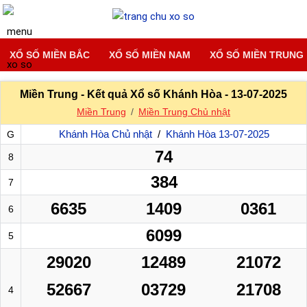
XỔ SỐ MIỀN BẮC
XỔ SỐ MIỀN NAM
XỔ SỐ MIỀN TRUNG
Miền Trung - Kết quả Xổ số Khánh Hòa - 13-07-2025
Miền Trung
Miền Trung Chủ nhật
Khánh Hòa Chủ nhật
/
Khánh Hòa 13-07-2025
G
74
8
384
7
6635
1409
0361
6
6099
5
29020
12489
21072
52667
03729
21708
4