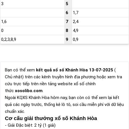
3
5
6
1,7
1,6
7
2,4
0
8
4,9
0,2,3,8,9
9
0,9
Bạn có thể xem
kết quả xổ số Khánh Hòa 13-07-2025
(
Chủ nhật) trên các kênh truyền hình địa phương hoặc xem tra
cứu trực tiếp trên nền tảng website xổ số chính
thức
xosolibo.com
.
Ngoài KQXS Khánh Hòa hôm nay, bạn còn có thể xem lại kết
quả các ngày trước, thống kê lô tô, soi cầu miễn phí với dữ liệu
chuẩn xác.
Cơ cấu giải thưởng xổ số Khánh Hòa
- Giải Đặc biệt: 2 tỷ (1 giải)