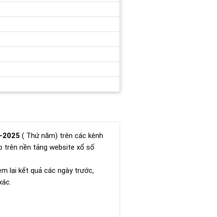
5-2025
( Thứ năm) trên các kênh
p trên nền tảng website xổ số
m lại kết quả các ngày trước,
xác.