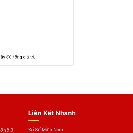
ầy đủ tổng giá trị.
Liên Kết Nhanh
Xổ Số Miền Nam
xổ số 3