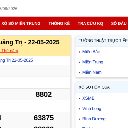
08/08/2026
XỔ SỐ MIỀN TRUNG
THỐNG KÊ
TRA CỨU KQ
SỐ ĐẦU
ảng Trị - 22-05-2025
TƯỜNG THUẬT TRỰC TIẾP
g Thứ năm
Miền Bắc
ng Trị 22-05-2025
Miền Trung
Miền Nam
XỔ SỐ HÔM QUA
8802
XSMB
1
Vĩnh Long
4
63875
Bình Dương