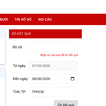
 ĐUÔI
TIN XỔ SỐ
SOI CẦU
DÒ KẾT QUẢ
Bộ số:
Nhập số của bạn để dò kết quả
Từ ngày:
Đến ngày:
Tỉnh TP:
Dò kết quả