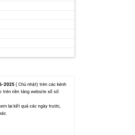
06-2025
( Chủ nhật) trên các kênh
p trên nền tảng website xổ số
em lại kết quả các ngày trước,
xác.