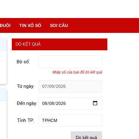
 ĐUÔI
TIN XỔ SỐ
SOI CẦU
DÒ KẾT QUẢ
Bộ số:
Nhập số của bạn để dò kết quả
Từ ngày:
Đến ngày:
Tỉnh TP:
Dò kết quả