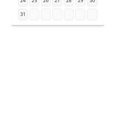
24
25
26
27
28
29
30
31