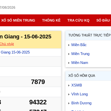
07/08/2026
XỔ SỐ MIỀN TRUNG
THỐNG KÊ
TRA CỨU KQ
SỐ ĐẦU
n Giang - 15-06-2025
TƯỜNG THUẬT TRỰC TIẾP
Chủ nhật
Miền Bắc
n Giang 15-06-2025
Miền Trung
Miền Nam
XỔ SỐ HÔM QUA
7879
XSMB
0
Vĩnh Long
3
94322
Bình Dương