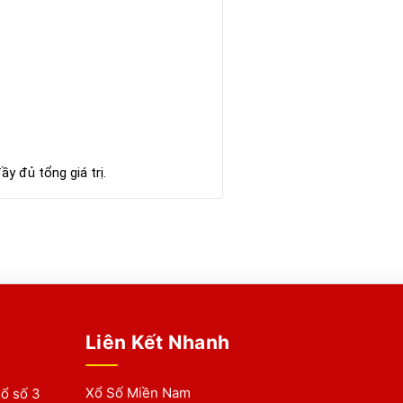
ầy đủ tổng giá trị.
Liên Kết Nhanh
Xổ Số Miền Nam
xổ số 3