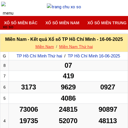
XỔ SỐ MIỀN BẮC
XỔ SỐ MIỀN NAM
XỔ SỐ MIỀN TRUNG
Miền Nam - Kết quả Xổ số TP Hồ Chí Minh - 16-06-2025
Miền Nam
Miền Nam Thứ hai
TP Hồ Chí Minh Thứ hai
/
TP Hồ Chí Minh 16-06-2025
G
07
8
419
7
3173
9629
0927
6
4086
5
73006
24815
90897
19735
52070
48113
4