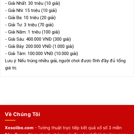
- Giải Nhất: 30 triệu (10 giải)
- Giải Nhì: 15 triệu (10 giải)
- Giải Ba: 10 triệu (20 giải)
- Giải Tư: 3 triệu (70 giải)
- Giải Năm: 1 triệu (100 giải)
- Giải Sáu: 400.000 VNĐ (300 giải)
- Giải Bảy: 200.000 VNĐ (1.000 giải)
- Giải Tám: 100.000 VNĐ (10.000 giải)
Lưu ý: Nếu trúng nhiều giải, người chơi được lĩnh đầy đủ tổng
giá trị.
Về Chúng Tôi
Xosolibo.com
- Tường thuật trực tiếp kết quả xổ số 3 miền