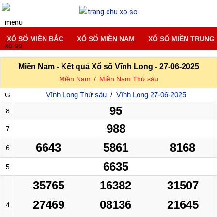
XỔ SỐ MIỀN BẮC
XỔ SỐ MIỀN NAM
XỔ SỐ MIỀN TRUNG
Miền Nam - Kết quả Xổ số Vĩnh Long - 27-06-2025
Miền Nam
Miền Nam Thứ sáu
Vĩnh Long Thứ sáu
/
Vĩnh Long 27-06-2025
G
95
8
988
7
6643
5861
8168
6
6635
5
35765
16382
31507
27469
08136
21645
4