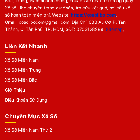
Bắc, Trung, Nam nhanh chóng, chuẩn xác nhất từ trường quay.
Xổ số Libo chuyên trang dự đoán, tra cứu kết quả, soi cầu xổ
số hoàn toàn miễn phí. Website:
https://xosolibo.com
,
Gmail: xosolibocom@gmail.com, Địa Chỉ: 683 Âu Cơ, P. Tân
Thành, Q. Tân Phú, TP. HCM, SĐT: 0703128989.
Sitemap
,
Liên Kết Nhanh
Xổ Số Miền Nam
Xổ Số Miền Trung
Xổ Số Miền Bắc
Giới Thiệu
Điều Khoản Sử Dụng
Chuyên Mục Xổ Số
Xổ Số Miền Nam Thứ 2