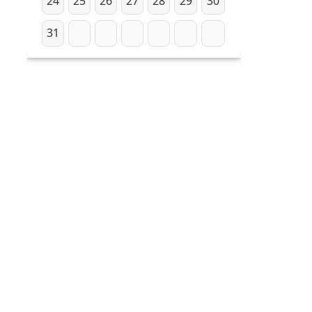
24
25
26
27
28
29
30
31