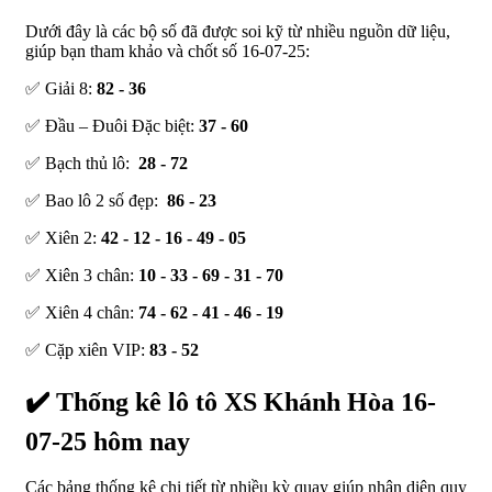
Dưới đây là các bộ số đã được soi kỹ từ nhiều nguồn dữ liệu,
giúp bạn tham khảo và chốt số 16-07-25:
✅ Giải 8:
82 - 36
✅ Đầu – Đuôi Đặc biệt:
37 - 60
✅ Bạch thủ lô:
28 - 72
✅ Bao lô 2 số đẹp:
86 - 23
✅ Xiên 2:
42 - 12 - 16 - 49 - 05
✅ Xiên 3 chân:
10 - 33 - 69 - 31 - 70
✅ Xiên 4 chân:
74 - 62 - 41 - 46 - 19
✅ Cặp xiên VIP:
83 - 52
✔️
Thống kê lô tô XS Khánh Hòa 16-
07-25 hôm nay
Các bảng thống kê chi tiết từ nhiều kỳ quay giúp nhận diện quy