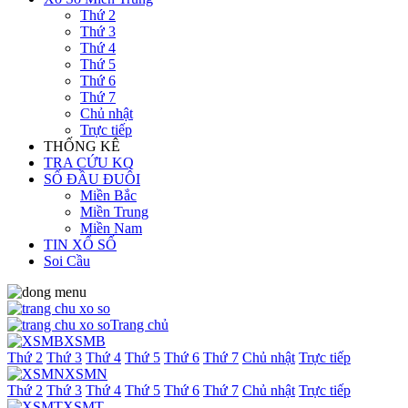
Thứ 2
Thứ 3
Thứ 4
Thứ 5
Thứ 6
Thứ 7
Chủ nhật
Trực tiếp
THỐNG KÊ
TRA CỨU KQ
SỐ ĐẦU ĐUÔI
Miền Bắc
Miền Trung
Miền Nam
TIN XỔ SỐ
Soi Cầu
Trang chủ
XSMB
Thứ 2
Thứ 3
Thứ 4
Thứ 5
Thứ 6
Thứ 7
Chủ nhật
Trực tiếp
XSMN
Thứ 2
Thứ 3
Thứ 4
Thứ 5
Thứ 6
Thứ 7
Chủ nhật
Trực tiếp
XSMT