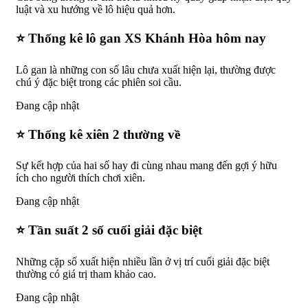
luật và xu hướng về lô hiệu quả hơn.
⭐ Thống kê lô gan XS Khánh Hòa hôm nay
Lô gan là những con số lâu chưa xuất hiện lại, thường được
chú ý đặc biệt trong các phiên soi cầu.
Đang cập nhật
⭐ Thống kê xiên 2 thường về
Sự kết hợp của hai số hay đi cùng nhau mang đến gợi ý hữu
ích cho người thích chơi xiên.
Đang cập nhật
⭐ Tần suất 2 số cuối giải đặc biệt
Những cặp số xuất hiện nhiều lần ở vị trí cuối giải đặc biệt
thường có giá trị tham khảo cao.
Đang cập nhật