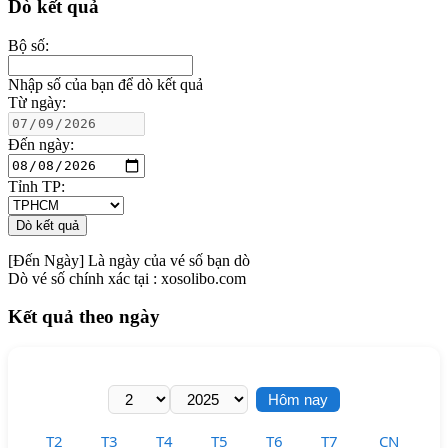
Dò kết quả
Bộ số:
Nhập số của bạn để dò kết quả
Từ ngày:
Đến ngày:
Tỉnh TP:
Dò kết quả
[Đến Ngày] Là ngày của vé số bạn dò
Dò vé số chính xác tại : xosolibo.com
Kết quả theo ngày
Hôm nay
T2
T3
T4
T5
T6
T7
CN