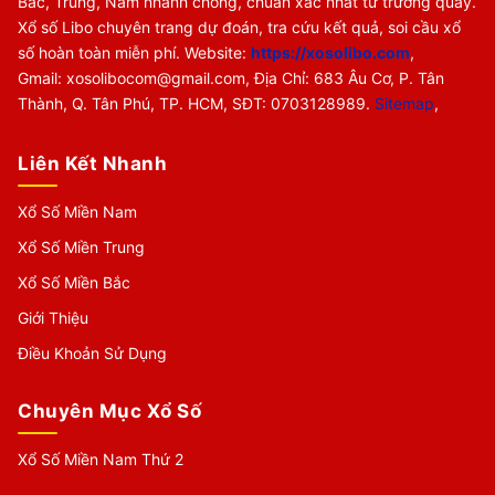
Bắc, Trung, Nam nhanh chóng, chuẩn xác nhất từ trường quay.
Xổ số Libo chuyên trang dự đoán, tra cứu kết quả, soi cầu xổ
số hoàn toàn miễn phí. Website:
https://xosolibo.com
,
Gmail: xosolibocom@gmail.com, Địa Chỉ: 683 Âu Cơ, P. Tân
Thành, Q. Tân Phú, TP. HCM, SĐT: 0703128989.
Sitemap
,
Liên Kết Nhanh
Xổ Số Miền Nam
Xổ Số Miền Trung
Xổ Số Miền Bắc
Giới Thiệu
Điều Khoản Sử Dụng
Chuyên Mục Xổ Số
Xổ Số Miền Nam Thứ 2