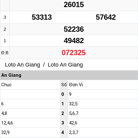
26015
53313
57642
3
52236
2
49482
1
072325
Đ.B
Loto An Giang
/
Loto An Giang
An Giang
Chục
Số
Đơn Vị
0
9
6
1
32,5
4,8
2
5,6,7
12,4,6
3
42,6
32,9
4
2,3,7