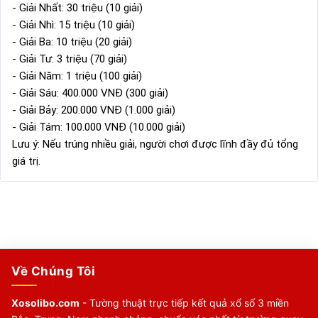
- Giải Nhất: 30 triệu (10 giải)
- Giải Nhì: 15 triệu (10 giải)
- Giải Ba: 10 triệu (20 giải)
- Giải Tư: 3 triệu (70 giải)
- Giải Năm: 1 triệu (100 giải)
- Giải Sáu: 400.000 VNĐ (300 giải)
- Giải Bảy: 200.000 VNĐ (1.000 giải)
- Giải Tám: 100.000 VNĐ (10.000 giải)
Lưu ý: Nếu trúng nhiều giải, người chơi được lĩnh đầy đủ tổng
giá trị.
Về Chúng Tôi
Xosolibo.com
- Tường thuật trực tiếp kết quả xổ số 3 miền