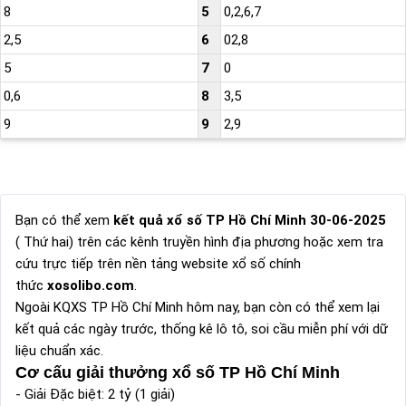
8
5
0,2,6,7
2,5
6
02,8
5
7
0
0,6
8
3,5
9
9
2,9
Bạn có thể xem
kết quả xổ số TP Hồ Chí Minh 30-06-2025
( Thứ hai) trên các kênh truyền hình địa phương hoặc xem tra
cứu trực tiếp trên nền tảng website xổ số chính
thức
xosolibo.com
.
Ngoài KQXS TP Hồ Chí Minh hôm nay, bạn còn có thể xem lại
kết quả các ngày trước, thống kê lô tô, soi cầu miễn phí với dữ
liệu chuẩn xác.
Cơ cấu giải thưởng xổ số TP Hồ Chí Minh
- Giải Đặc biệt: 2 tỷ (1 giải)