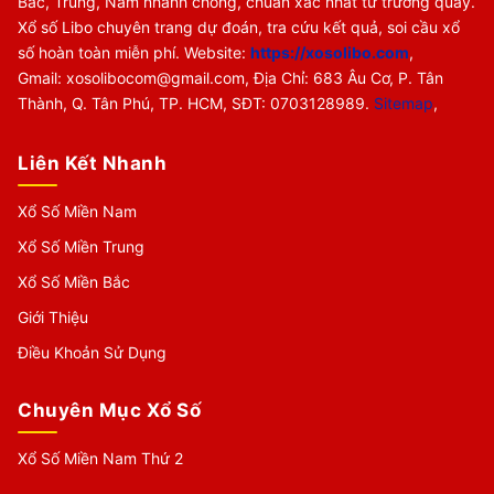
Bắc, Trung, Nam nhanh chóng, chuẩn xác nhất từ trường quay.
Xổ số Libo chuyên trang dự đoán, tra cứu kết quả, soi cầu xổ
số hoàn toàn miễn phí. Website:
https://xosolibo.com
,
Gmail: xosolibocom@gmail.com, Địa Chỉ: 683 Âu Cơ, P. Tân
Thành, Q. Tân Phú, TP. HCM, SĐT: 0703128989.
Sitemap
,
Liên Kết Nhanh
Xổ Số Miền Nam
Xổ Số Miền Trung
Xổ Số Miền Bắc
Giới Thiệu
Điều Khoản Sử Dụng
Chuyên Mục Xổ Số
Xổ Số Miền Nam Thứ 2