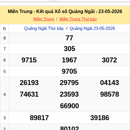
Miền Trung - Kết quả Xổ số Quảng Ngãi - 23-05-2026
Miền Trung
Miền Trung Thứ bảy
Quảng Ngãi Thứ bảy
/
Quảng Ngãi 23-05-2026
G
77
8
305
7
9715
1967
3072
6
9705
5
26193
29795
04143
74631
23593
98578
4
66900
89817
39186
3
80102
2