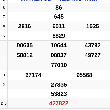
86
8
645
7
2816
6011
1525
6
8829
5
00605
10644
43792
58812
08837
49727
4
77010
67174
95568
3
27835
2
53823
1
427822
Đ.B