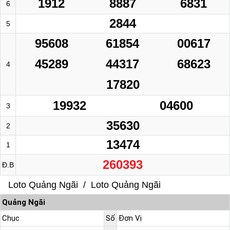
1912
8887
6831
6
2844
5
95608
61854
00617
45289
44317
68623
4
17820
19932
04600
3
35630
2
13474
1
260393
Đ.B
Loto Quảng Ngãi
/
Loto Quảng Ngãi
Quảng Ngãi
Chục
Số
Đơn Vị