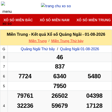
XỔ SỐ MIỀN BẮC
XỔ SỐ MIỀN NAM
XỔ SỐ MIỀN TRUNG
Miền Trung - Kết quả Xổ số Quảng Ngãi - 01-08-2026
Miền Trung
Miền Trung Thứ bảy
Quảng Ngãi Thứ bảy
/
Quảng Ngãi 01-08-2026
G
46
8
837
7
7724
6340
5480
6
7950
5
79761
26502
04398
32236
59679
17128
4