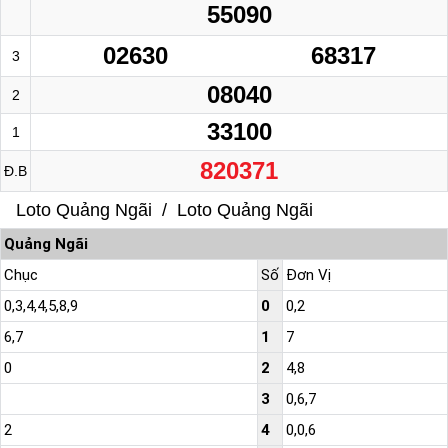
55090
02630
68317
3
08040
2
33100
1
820371
Đ.B
Loto Quảng Ngãi
/
Loto Quảng Ngãi
Quảng Ngãi
Chục
Số
Đơn Vị
0,3,4,4,5,8,9
0
0,2
6,7
1
7
0
2
4,8
3
0,6,7
2
4
0,0,6