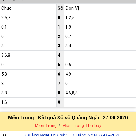
Chục
Số
Đơn Vị
2,5,7
0
1,2,5
0,1
1
1,9
0
2
0,7
3
3
3,4
3,6,8
4
0
5
0,6
5,8
6
4,9
2
7
0
8,8
8
4,6,8,8
1,6
9
Miền Trung - Kết quả Xổ số Quảng Ngãi - 27-06-2026
Miền Trung
Miền Trung Thứ bảy
Quảng Ngãi Thứ bảy
/
Quảng Ngãi 27-06-2026
G