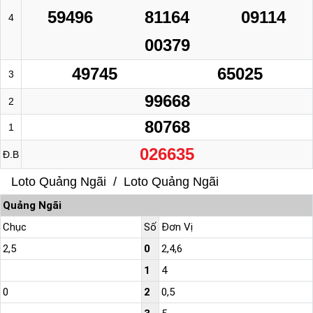
59496
81164
09114
4
00379
49745
65025
3
99668
2
80768
1
026635
Đ.B
Loto Quảng Ngãi
/
Loto Quảng Ngãi
Quảng Ngãi
Chục
Số
Đơn Vị
2,5
0
2,4,6
1
4
0
2
0,5